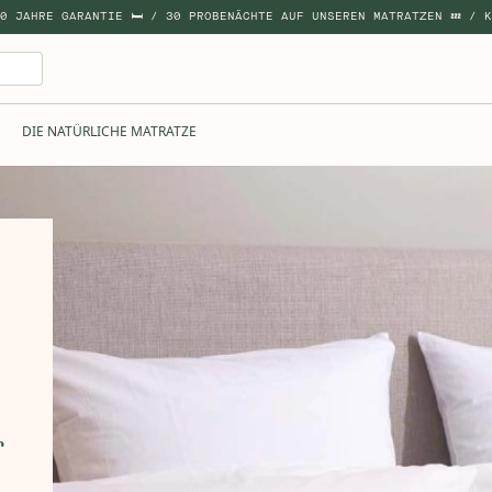
10 JAHRE GARANTIE 🛏 / 30 PROBENÄCHTE AUF UNSEREN MATRATZEN 💤 / K
DIE NATÜRLICHE MATRATZE
r