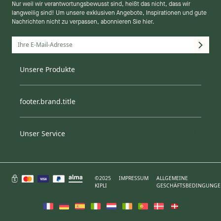
Nur weil wir verantwortungsbewusst sind, heißt das nicht, dass wir
langweilig sind! Um unsere exklusiven Angebote, Inspirationen und gute
Nachrichten nicht zu verpassen, abonnieren Sie hier.
Matratze
Unsere Produkte
Bettgestelle
Möbel
Bettdecke
footer.brand.title
Kissen
Matratzenschoner
Unser Service
Lieferung
Unsere Philosophie
Unsere Zertifikate
Die Herstellung
©2025
IMPRESSUM
ALLGEMEINE
Blog
KIPLI
GESCHÄFTSBEDINGUNG