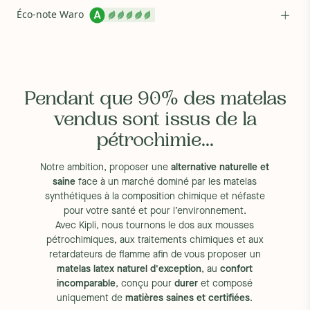
Face souple :
Éco-note Waro
5 cm de latex 100% naturel
Indice de fermeté : 5/10 (confort souple)
Densité : 65 kg/m3
Procédé : Dunlop
Housse :
- Enveloppe externe : tissu 320 g/m2 composé de 39% de
Pendant que 90% des matelas
Tencel® et 61% de coton bio
vendus sont issus de la
- Enveloppe interne : 100% tissu en coton bio
- Garnissage moelleux en 100% laine (500 g/m2)
pétrochimie...
2 poignées sont disposées de chaque côté afin de faciliter son
déplacement
Notre ambition, proposer une
alternative naturelle et
Traitement :
Le matelas Premium est dépourvu de traitements
saine
face à un marché dominé par les matelas
chimiques, potentiellement nocifs pour la santé
synthétiques à la composition chimique et néfaste
Entretien :
Déhoussable facilement grâce à une fermeture
pour votre santé et pour l’environnement.
éclair pour effectuer un lavage à sec. Optimisez sa durée de
Avec Kipli, nous tournons le dos aux mousses
vie en inversant le côté tête et pieds à chaque saison pour
pétrochimiques, aux traitements chimiques et aux
limiter l'affaissement
retardateurs de flamme afin de vous proposer un
Compatibilité :
- Compatible avec tous les sommiers
matelas latex naturel d'exception
, au
confort
électriques, les sommiers à lattes recouvertes ou non, flexibles
incomparable
, conçu pour
durer
et composé
ou rigides
uniquement de
matières saines et certifiées
.