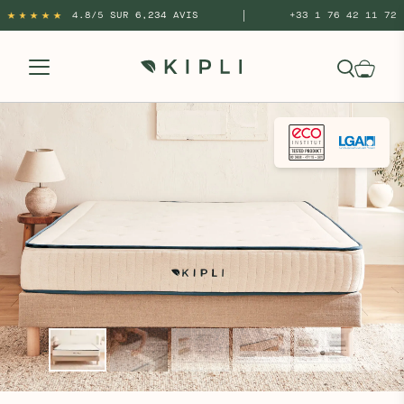
|
4.8/5 SUR 6,234 AVIS
+33 1 76 42 11 72