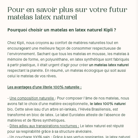
Pour en savoir plus sur votre futur
matelas latex naturel
Pourquoi choisir un matelas en latex naturel Kipli ?
Chez Kipli, nous croyons au confort de matières naturelles tout en
encourageant une meilleure façon de consommer respectueuse de
l'environnement. Sachant que tous les matelas en mousse, les matelas à
mémoire de forme, en polyuréthane, en latex synthétique sont fabriqués
à partir plastique, il était urgent d'agir pour créer
un matelas latex naturel
respectant la planète. En résumé, un matelas écologique qui soit aussi
celui le matelas de vos rêves.
Les avantages d'une literie 100% naturelle :
-
Une composition naturelle
: Pour composer l'âme de nos matelas, nous
avons fait le choix d'une matière exceptionnelle,
le latex 100% nature
l
bio. Cette sève issu d'un arbre sri-lankais, l'Hévéa Brasiliensis, est
transformé en bloc de latex. Le label Eurolatex atteste de l'absence de
matières et de fibres synthétiques.
-
Dites adieu aux transpirations nocturnes :
Le latex naturel est réputé
pour sa respirabilité grâce à sa structure alvéolaire.
-
Un couchage 100% sain :
Grâce à ses vertus respirantes, le latex naturel