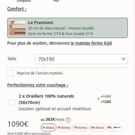
Confort :
Le Premium
20 cm de latex naturel - Housse lavable
Face mi-ferme 7/10 & face souple 5/10
Pour plus de soutien, découvrez
le matelas ferme Kipli
70x190
Taille
Reprise de l'ancien matelas
Perfectionnez votre couchage :
2 x Oreillers 100% naturels
+158€
+128€
(50x70cm)
Soutien optimal et accueil moelleux
363€
/mois
?
ou
1090€
3x
4x
10x
24x
48x
dont 4.00€ d'éco-participation