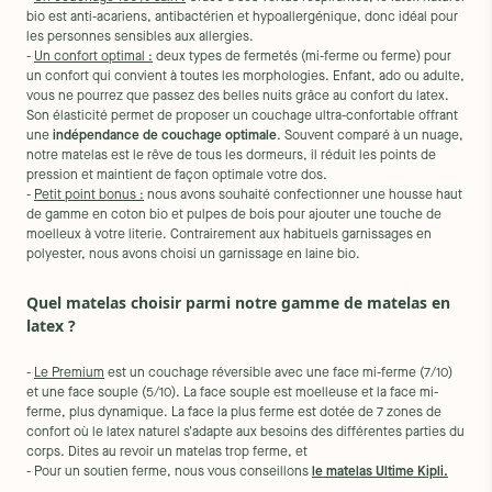
bio est anti-acariens, antibactérien et hypoallergénique, donc idéal pour
les personnes sensibles aux allergies.
-
Un confort optimal :
deux types de fermetés (mi-ferme ou ferme) pour
un confort qui convient à toutes les morphologies. Enfant, ado ou adulte,
vous ne pourrez que passez des belles nuits grâce au confort du latex.
Son élasticité permet de proposer un couchage ultra-confortable offrant
une
indépendance de couchage optimale
. Souvent comparé à un nuage,
notre matelas est le rêve de tous les dormeurs, il réduit les points de
pression et maintient de façon optimale votre dos.
-
Petit point bonus :
nous avons souhaité confectionner une housse haut
de gamme en coton bio et pulpes de bois pour ajouter une touche de
moelleux à votre literie. Contrairement aux habituels garnissages en
polyester, nous avons choisi un garnissage en laine bio.
Quel matelas choisir parmi notre gamme de matelas en
latex ?
-
Le Premium
est un couchage réversible avec une face mi-ferme (7/10)
et une face souple (5/10). La face souple est moelleuse et la face mi-
ferme, plus dynamique. La face la plus ferme est dotée de 7 zones de
confort où le latex naturel s'adapte aux besoins des différentes parties du
corps. Dites au revoir un matelas trop ferme, et
- Pour un soutien ferme, nous vous conseillons
le matelas Ultime Kipli.