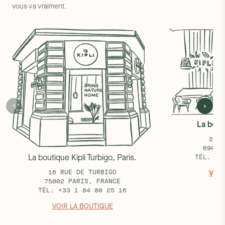
vous va vraiment.
La bouti
25 R
69002
La boutique Kipli Turbigo, Paris.
TÉL. +3
16 RUE DE TURBIGO
VOIR
75002 PARIS, FRANCE
TÉL. +33 1 84 80 25 16
VOIR LA BOUTIQUE