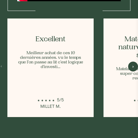
Excellent
Mat
natur
Meilleur achat de ces 10
dernières années. vu le temps
que l'on passe au lit c'est logique
d'investi...
Matelas la
super con
re
5/5
MILLET M.