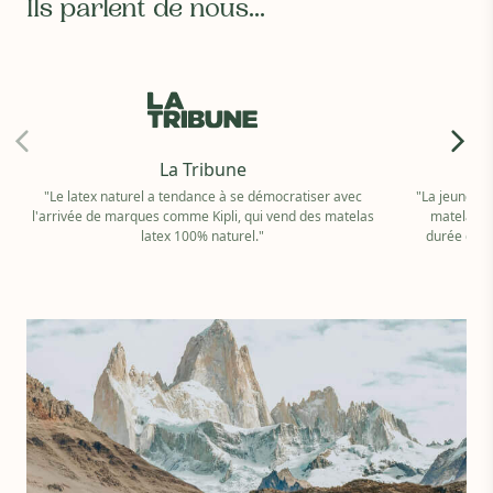
Ils parlent de nous...
La Tribune
"Le latex naturel a tendance à se démocratiser avec
"La jeune ma
l'arrivée de marques comme Kipli, qui vend des matelas
matelas 10
latex 100% naturel."
durée de v