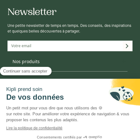
Newsletter
Une petite newsletter de temps en temps. Des conseils, des inspirations
et quelques belles découvertes à partager.
Matelas
Nos produits
Mobilier
Décoration
Canapé
La marque
Linge de lit
Oreiller
Informations
Couette
Enfant
Qui sommes-nous ?
Notre engagement
©2025 KIPLI
CGV
MENTIONS LÉGALES
Notre histoire
Nos matières