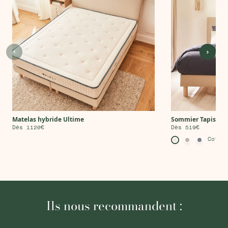
Matelas hybride Ultime
Sommier Tapissie
Dès 1120€
Dès 519€
Coton
Ils nous recommandent :