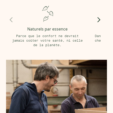
Naturels par essence
Fabr
Parce que le confort ne devrait
Dans notr
jamais coûter votre santé, ni celle
chez nos 
de la planète.
avec 