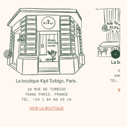
La bouti
25 R
69002
La boutique Kipli Turbigo, Paris.
TÉL. +3
16 RUE DE TURBIGO
VOIR
75002 PARIS, FRANCE
TÉL. +33 1 84 80 25 16
VOIR LA BOUTIQUE