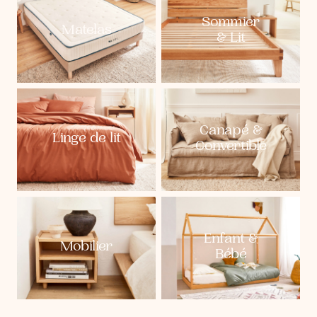
Sommier
Matelas
& Lit
Canapé &
Linge de lit
Convertible
Enfant &
Mobilier
Bébé