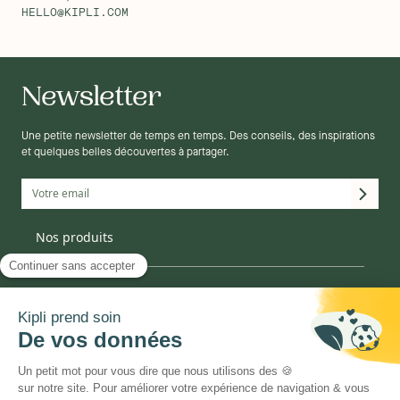
HELLO@KIPLI.COM
Newsletter
Une petite newsletter de temps en temps. Des conseils, des inspirations
et quelques belles découvertes à partager.
Matelas
Nos produits
Mobilier
Décoration
Canapé
La marque
Linge de lit
Oreiller
Informations
Couette
Enfant
Qui sommes-nous ?