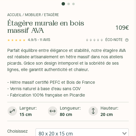
ACCUEIL
/ MOBILIER
/ ETAGÈRE
Étagère murale en bois
109€
massif AVA
4.9/5 - 11 AVIS
ÉCO-NOTE
Parfait équilibre entre élégance et stabilité, notre étagère AVA
est réalisée artisanalement en hêtre massif dans nos ateliers
picards. Grâce son design intemporel et la sobriété de ses
lignes, elle garantit authenticité et chaleur.
- Hêtre massif certifié PEFC et Bois de France
- Vernis naturel à base d'eau sans COV
- Fabrication 100% française en Picardie
Largeur:
Longueur:
Hauteur:
15 cm
80 cm
20 cm
Choisissez
80 x 20 x 15 cm