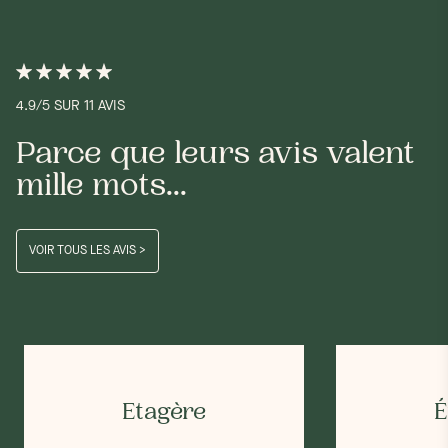
4.9/5 SUR 11 AVIS
Parce que leurs avis valent
mille mots...
VOIR TOUS LES AVIS >
Etagère
É