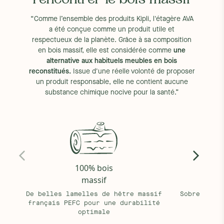
rencontrer le bois massif
Picardie, c'est Mathieu qui mène l'atelier autour d'une passion
: le hêtre. Grâce à leur savoir-faire français d'excellence, notre
“Comme l’ensemble des produits Kipli, l'étagère AVA
partenaire transforme et valorise ces bois issus de forêts
a été conçue comme un produit utile et
durables pour les sublimer au travers de pièces de mobilier
respectueux de la planète. Grâce à sa composition
durables et qui respectent l'environnement comme en
en bois massif, elle est considérée comme
une
témoigne leur label PEFC et Bois de France.
alternative aux habituels meubles en bois
Dimensions/taille :
80x20x15 cm
reconstitués.
Issue d'une réelle volonté de proposer
Poids :
4 kg
un produit responsable, elle ne contient aucune
Poids supporté :
Maximum 7 kg
substance chimique nocive pour la santé.”
Délai :
7 à 15 jours ouvrés
Type de livraison :
Livraison gratuite
Colis :
85x26x16 cm
Montage (oui/non) :
Non - livrée montée
Conseils au déballage :
Veillez à ne pas rayer le bois en ouvrant
vos colis
Durée de montage :
30 min - temps prévu pour fixer votre
100% bois
étagère
massif
Nombre de personnes recommandées pour le montage :
1
Service de montage :
Non
De belles lamelles de hêtre massif
Sobre et él
Instructions de montage :
Pour fixer cette étagère, vous devez
français PEFC pour une durabilité
tou
vous munir de deux chevilles avec vis, de 8 à 10 mm. Sur votre
optimale
mur, marquez deux points sur le même niveau, espacés de 50