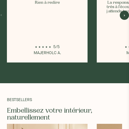
Rien à redire
La responsa
très à l'éco
j attends to
5/5
MAJERHOLC A.
M
BESTSELLERS
Embellissez votre intérieur,
naturellement