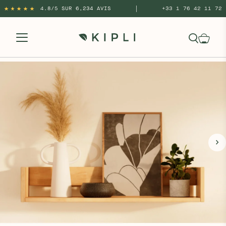
|
4.8/5 SUR 6,234 AVIS
+33 1 76 42 11 72