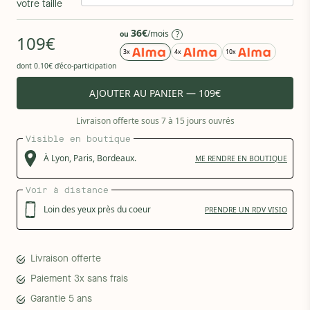
votre taille
36€
/mois
?
ou
109€
3x
4x
10x
dont 0.10€ d'éco-participation
AJOUTER AU PANIER — 109€
Livraison offerte sous 7 à 15 jours ouvrés
Visible en boutique
À
Lyon,
Paris,
Bordeaux.
ME RENDRE EN BOUTIQUE
Voir à distance
Loin des yeux près du coeur
PRENDRE UN RDV VISIO
Livraison offerte
Paiement 3x sans frais
Garantie 5 ans