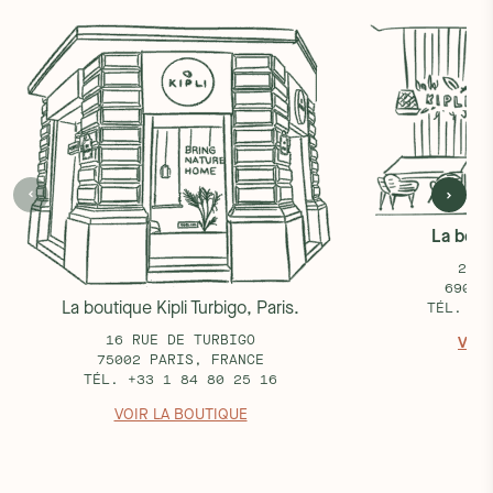
La bouti
25 R
69002
La boutique Kipli Turbigo, Paris.
TÉL. +3
16 RUE DE TURBIGO
VOIR
75002 PARIS, FRANCE
TÉL. +33 1 84 80 25 16
VOIR LA BOUTIQUE