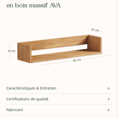
en bois massif AVA
Composition :
Lamelles de hêtre massif certifié PEFC et bois de
Caractéristiques & Entretien
France
Vernis :
Vernis sans COV à base d'eau
Certifications de qualité
Autre :
Fixations invisibles - vis standards non fournies
Entretien :
Laver avec un chiffon humide et des produits
Fabricant
naturels comme le Savon de Marseille.