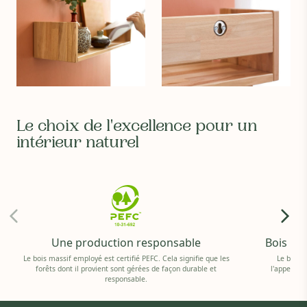
Le choix de l'excellence pour un
intérieur naturel
Une production responsable
Bois is
Le bois massif employé est certifié PEFC. Cela signifie que les
Le bois 
forêts dont il provient sont gérées de façon durable et
l'appellat
responsable.