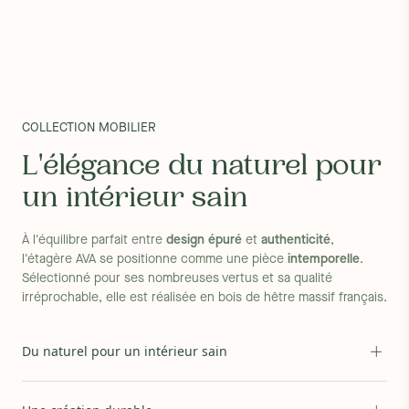
cm.
Percez un premier trou au niveau d’un point, insérez y la
cheville puis introduisez la vis dans la cheville et laissez-la
dépasser de 0,5 cm environ. Répétez une seconde fois sur le
deuxième trou. Enfin, disposez les fixations de l’étagère au
niveau des vis.
COLLECTION MOBILIER
Garantie :
Garantie 5 ans contre tout défaut ou vice de
fabrication
L'élégance du naturel pour
un intérieur sain
À l'équilibre parfait entre
design épuré
et
authenticité
,
l'étagère AVA se positionne comme une pièce
intemporelle
.
Sélectionné pour ses nombreuses vertus et sa qualité
irréprochable, elle est réalisée en bois de hêtre massif français.
Réalisée uniquement à partir de
bois massif
de hêtre issu de
Du naturel pour un intérieur sain
forêts PEFC gérées durablement et certifiées Bois de France,
l'étagère AVA est
entièrement naturelle
. Naturellement
saine
,
elle ne contient aucune substance nocive afin de vous garantir