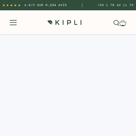
|
4.8/5 SUR 6,234 AVIS
+33 1 76 42 11 72
Une question ?
UNE QUESTION ? ON EST LÀ POUR VOUS AIDER, TOUT
SIMPLEMENT.
CONTACTEZ-NOUS.
Par Téléphone
PAR TÉLÉPHONE
+33 (0)1 76 42 11 72
LUNDI AU VENDREDI DE 9:30 À 18:30 SAMEDI 10H15 -
14H / 15H - 19H15 (CHAT ET EMAIL)
Par Chat
ON EST AUSSI LÀ PAR CHAT POUR PAPOTER OU REFAIRE
LE MONDE
Par Email
PROMIS, ON VOUS RÉPOND DANS LA JOURNÉE.