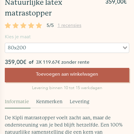
359,00€
Natuurlijke latex
matrastopper
5/5
1 recensies
Kies je maat
80x200
359,00€
of
3X 119.67€ zonder rente
Toevoegen aan winkelwagen
Levering binnen 10 tot 15 werkdagen
Informatie
Kenmerken
Levering
n
De Kipli matrastopper voelt zacht aan, maar de
ondersteuning van je bed blijft hetzelfde. Een 100%
natuurlijke samenstelling die een kern van