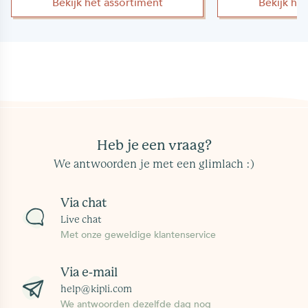
Bekijk het assortiment
Bekijk he
Heb je een vraag?
We antwoorden je met een glimlach :)
Via chat
Live chat
Met onze geweldige klantenservice
Via e-mail
help@kipli.com
We antwoorden dezelfde dag nog