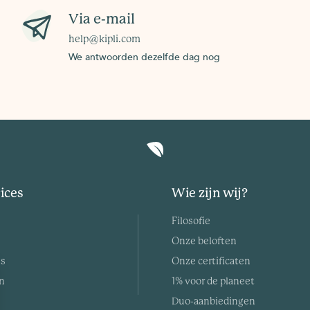
Via e-mail
help@kipli.com
We antwoorden dezelfde dag nog
ices
Wie zijn wij?
Filosofie
Onze beloften
es
Onze certificaten
n
1% voor de planeet
Duo-aanbiedingen