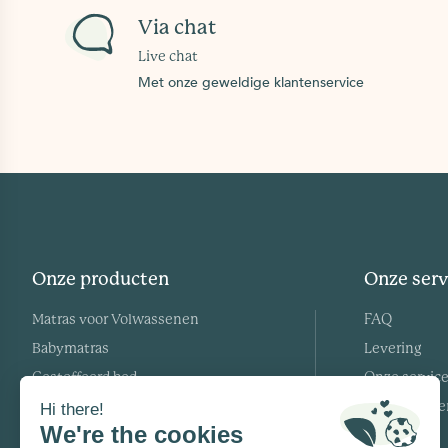
Via chat
Live chat
Met onze geweldige klantenservice
Onze producten
Onze serv
Matras voor Volwassenen
FAQ
Babymatras
Levering
Gestoffeerd bed
Onze servic
Dekbed
Retourkoste
Dekbed Essential