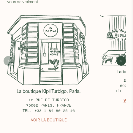
vous va vraiment.
La bouti
25 R
69002
La boutique Kipli Turbigo, Paris.
TÉL. +3
16 RUE DE TURBIGO
VOIR
75002 PARIS, FRANCE
TÉL. +33 1 84 80 25 16
VOIR LA BOUTIQUE