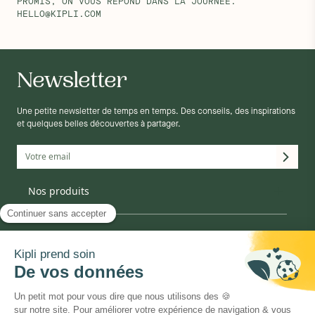
PROMIS, ON VOUS RÉPOND DANS LA JOURNÉE.
HELLO@KIPLI.COM
Newsletter
Une petite newsletter de temps en temps. Des conseils, des inspirations
et quelques belles découvertes à partager.
Matelas
Nos produits
Mobilier
Décoration
Canapé
La marque
Linge de lit
Oreiller
Informations
Couette
Enfant
Qui sommes-nous ?