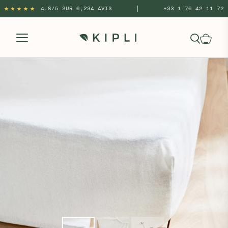
|
4.8/5 SUR 6,234 AVIS
+33 1 76 42 11 72