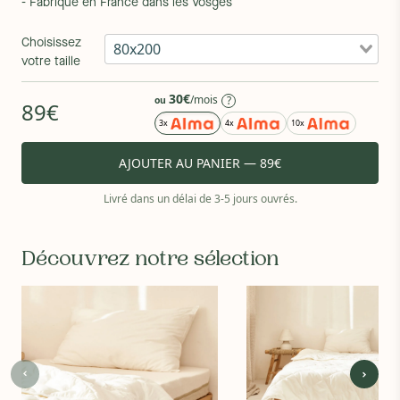
- Fabriqué en France dans les Vosges
Choisissez
80x200
votre taille
30€
/mois
?
ou
89€
3x
4x
10x
AJOUTER AU PANIER — 89€
Livré dans un délai de 3-5 jours ouvrés.
Découvrez notre sélection