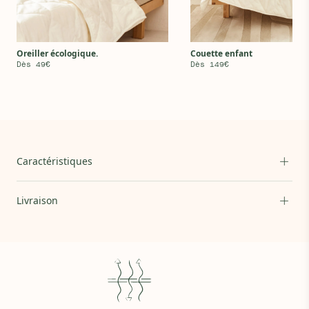
Oreiller écologique.
Couette enfant
Dès 49€
Dès 149€
Caractéristiques
Composition
Matières : Coton 100% biologique - Certifié OEKO-TEX®
STANDARD 100. Face intérieure en PU imperméable
Livraison
Tissage : 240 g/m2
Est-il imperméable
Grâce à sa doublure en PU controlé, notre protège-
matelas en coton bio est imperméable.
Compatibilité
Bonnet de 30 cm qui convient parfaitement aux
matelas enfant Kipli.