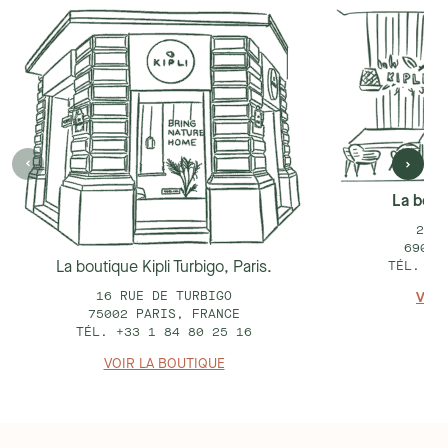
La bouti
25 R
69002
La boutique Kipli Turbigo, Paris.
TÉL. +3
16 RUE DE TURBIGO
VOIR
75002 PARIS, FRANCE
TÉL. +33 1 84 80 25 16
VOIR LA BOUTIQUE