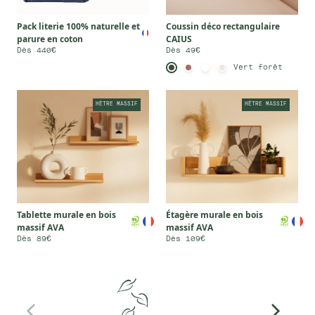
Pack literie 100% naturelle et
Coussin déco rectangulaire
parure en coton
CAIUS
Dès 440€
Dès 49€
Vert forêt
HÊTRE MASSIF
HÊTRE MASSIF
Tablette murale en bois
Étagère murale en bois
massif AVA
massif AVA
Dès 89€
Dès 109€