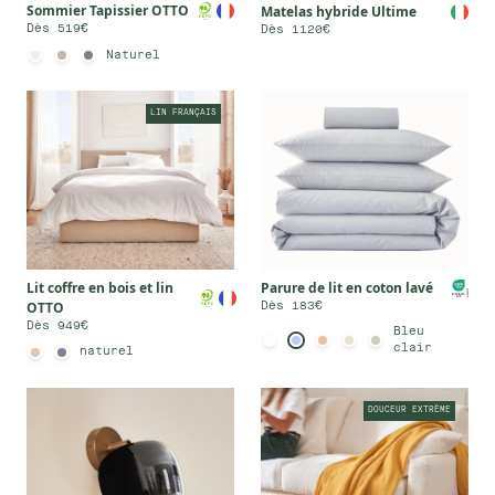
Sommier Tapissier OTTO
Matelas hybride Ultime
Dès 519€
Dès 1120€
Naturel
LIN FRANÇAIS
Lit coffre en bois et lin
Parure de lit en coton lavé
OTTO
Dès 183€
Dès 949€
Bleu
clair
naturel
DOUCEUR EXTRÊME