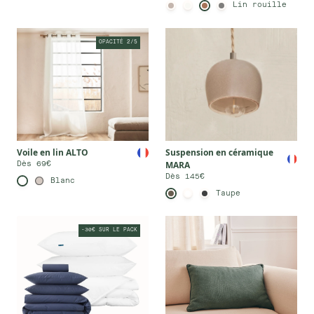
Lin rouille
OPACITÉ 2/5
Voile en lin ALTO
Suspension en céramique
MARA
Dès 69€
Dès 145€
Blanc
Taupe
-30€ SUR LE PACK