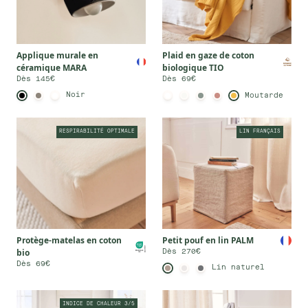
Applique murale en
Plaid en gaze de coton
céramique MARA
biologique TIO
Dès 145€
Dès 69€
Noir
Moutarde
RESPIRABILITÉ OPTIMALE
LIN FRANÇAIS
Protège-matelas en coton
Petit pouf en lin PALM
bio
Dès 270€
Dès 69€
Lin naturel
INDICE DE CHALEUR 3/5