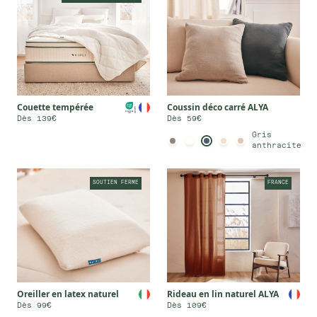
Couette tempérée
Coussin déco carré ALYA
Dès 139€
Dès 59€
Gris
anthracite
SOUTIEN FERME
FRANCE
Rideau en lin naturel ALYA
Oreiller en latex naturel
Dès 109€
Dès 99€