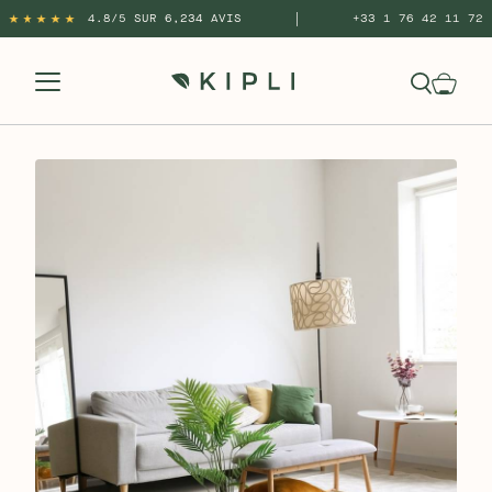
|
4.8/5 SUR 6,234 AVIS
+33 1 76 42 11 72