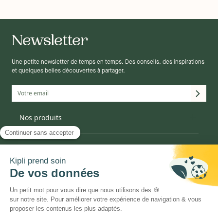
Newsletter
Une petite newsletter de temps en temps. Des conseils, des inspirations
et quelques belles découvertes à partager.
Matelas
Nos produits
Mobilier
Décoration
Canapé
La marque
Linge de lit
Oreiller
Informations
Couette
Enfant
Qui sommes-nous ?
Notre engagement