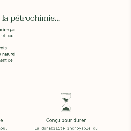
a pétrochimie...
miné par
 et pour
ents
x naturel
ent de
ge
Conçu pour durer
mou.
La durabilité incroyable du