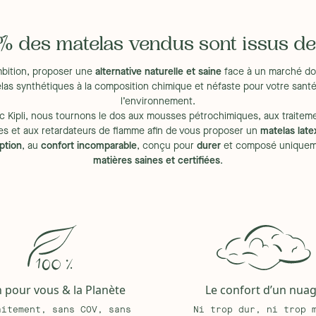
 de Tencel® et 61% de coton bio
 des matelas vendus sont issus de l
bition, proposer une
alternative naturelle et saine
face à un marché do
liter son déplacement
elas synthétiques à la composition chimique et néfaste pour votre santé
ments chimiques, potentiellement
l’environnement.
c Kipli, nous tournons le dos aux mousses pétrochimiques, aux traitem
e éclair pour effectuer un lavage à
es et aux retardateurs de flamme afin de vous proposer un
matelas late
e et pieds à chaque saison pour
ption
, au
confort incomparable
, conçu pour
durer
et composé uniquem
matières saines et certifiées
.
triques, les sommiers à lattes
mier et pas directement au sol au
urel :
lire l'article
n pour vous & la Planète
Le confort d’un nua
aitement, sans COV, sans
Ni trop dur, ni trop 