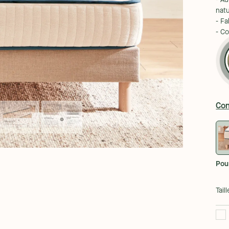
- A
natu
- Fa
- C
Con
Pou
Taill