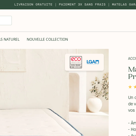
LIVRAISON GRATUITE | PAIEMENT 3X SANS FRAIS | MATELAS GAR
AS NATUREL
NOUVELLE COLLECTION
ACC
Ma
P
Un 
de v
vos 
- Â
- H