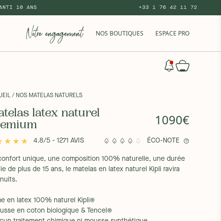
ANTI 10 ANS
+33 1 76 42 11 72
NOS BOUTIQUES
ESPACE PRO
UEIL
/ NOS MATELAS NATURELS
telas latex naturel
1090€
remium
4.8/5 - 1271 AVIS
ÉCO-NOTE
confort unique, une composition 100% naturelle, une durée
ie de plus de 15 ans, le matelas en latex naturel Kipli ravira
nuits.
me en latex 100% naturel Kipli®
ousse en coton biologique & Tencel®