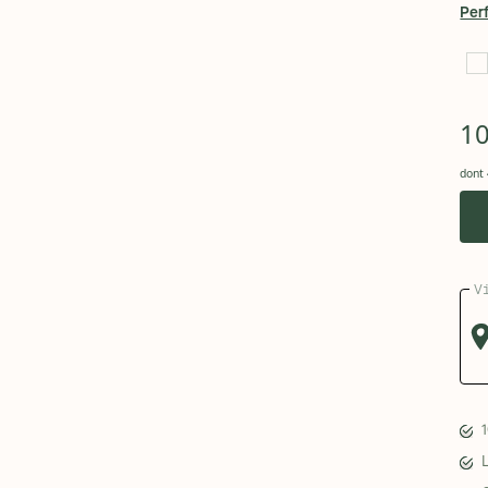
Per
1
dont 
V