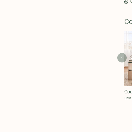
Co
Cou
Dès