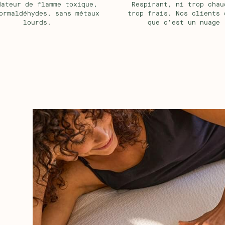
dateur de flamme toxique,
Respirant, ni trop chau
ormaldéhydes, sans métaux
trop frais. Nos clients 
lourds.
que c’est un nuage 
 est réversible pour un confort
7/10, parfait pour un soutien
 offre un accueil plus souple avec
t 10, très rigide).
tous les sommiers à lattes
ent compatible avec les sommiers
courbes et offrent un maintien du
ement aux matières synthétiques et
respirant pour prévenir des suées
oduits répondant aux exigences les
et d'émissions
mparables
té de notre matelas. Après 30 000
tion de 10 ans, sa hauteur diminue