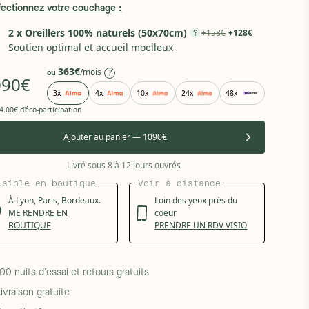
fectionnez votre couchage :
2 x Oreillers 100% naturels (50x70cm)
+158€
+128€
Soutien optimal et accueil moelleux
363€
/mois
?
ou
090€
3x
4x
10x
24x
48x
4.00€ d'éco-participation
Ajouter au panier — 1090€
Livré sous 8 à 12 jours ouvrés
isible en boutique
Voir à distance
À
Lyon,
Paris,
Bordeaux.
Loin des yeux près du
ME RENDRE EN
coeur
BOUTIQUE
PRENDRE UN RDV VISIO
100 nuits d’essai et retours gratuits
Livraison gratuite