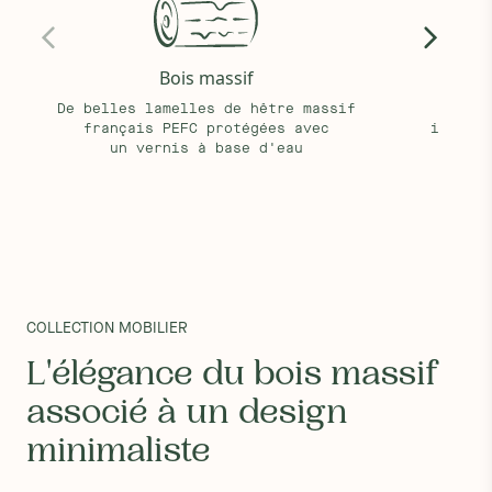
Service de montage :
Oui en supplément
Notice :
Télécharger la notice
Garantie :
Garantie 5 ans contre tout défaut ou vice de
Bois massif
Éléga
fabrication
De belles lamelles de hêtre massif
Un 
français PEFC protégées avec
intempo
un vernis à base d'eau
tou
COLLECTION MOBILIER
L'élégance du bois massif
associé à un design
minimaliste