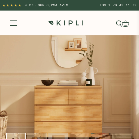
|
4.8/5 SUR 6,234 AVIS
+33 1 76 42 11 72