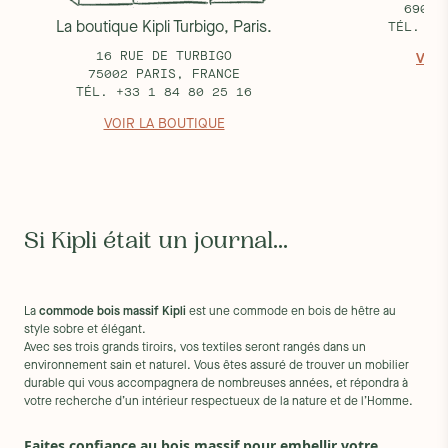
69002
La boutique Kipli Turbigo, Paris.
TÉL. +3
16 RUE DE TURBIGO
VOIR
75002 PARIS, FRANCE
TÉL. +33 1 84 80 25 16
VOIR LA BOUTIQUE
Si Kipli était un journal...
La
commode bois massif Kipli
est une commode en bois de hêtre au
style sobre et élégant.
Avec ses trois grands tiroirs, vos textiles seront rangés dans un
environnement sain et naturel. Vous êtes assuré de trouver un mobilier
durable qui vous accompagnera de nombreuses années, et répondra à
votre recherche d’un intérieur respectueux de la nature et de l’Homme.
Faites confiance au bois massif pour embellir votre