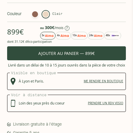
Couleur
Clair
300€
/mois
?
ou
899€
3x
4x
10x
24x
48x
dont 31.12€ d'éco-participation
AJOUTER AU PANIER — 899€
Livré dans un délai de 10 à 15 jours ouvrés dans la pièce de votre choix
Visible en boutique
À
Lyon et
Paris.
ME RENDRE EN BOUTIQUE
Voir à distance
Loin des yeux près du coeur
PRENDRE UN RDV VISIO
Livraison gratuite à l'étage
Garantie 5 ans