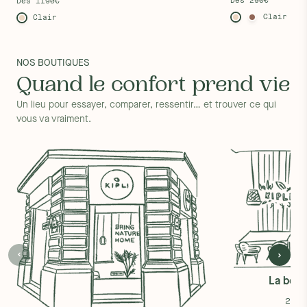
Dès 290€
Dès 1190€
Clair
Clair
NOS BOUTIQUES
Quand le confort prend vie
Un lieu pour essayer, comparer, ressentir… et trouver ce qui
vous va vraiment.
La bouti
25 R