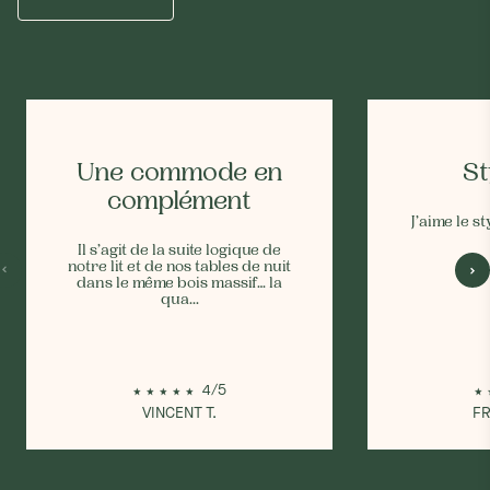
Une commode en
St
complément
J’aime le s
Il s’agit de la suite logique de
notre lit et de nos tables de nuit
dans le même bois massif… la
qua...
4/5
VINCENT T.
FR