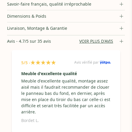
Entretien :
Nettoyez avec une chiffon humide en utilisant des
Savoir-faire français, qualité irréprochable
produits naturels comme le savon noir ou le savoir de Marseille.
Autre :
Glissière avec frein intégré
Dimensions & Poids
- Découvrez le processus de fabrication du mobilier AVA :
lire
l'article
Livraison, Montage & Garantie
Des matières françaises
Le label Bois de France atteste de la provenance
Avis - 4.7/5 sur 35 avis
VOIR PLUS D'AVIS
du hêtre massif utilisé pour la conception de la
commode AVA.
5/5 -
Avis vérifié par
Issu de forêts gérées durablement
Une essence noble exploitée, transformée et
Meuble d'excellente qualité
valorisée par nos producteurs avec des pratiques
Meuble d'excellente qualité, montage assez
forestières durables, certifiées PEFC.
aisé mais il faudrait recommander de clouer
Une fabrication 100% française
le panneau bas du fond, en dernier, après
La commode AVA a entièrement été conçue en
mise en place du tiroir du bas car celle-ci est
France, en Normandie, à moins de 100 km de
difficile et serait très facilitée par un accès
forêts PEFC dont provient le bois.
arrière.
Bordet L.
Lieu de fabrication :
Fabrication artisanale : Normandie et
Picardie, France