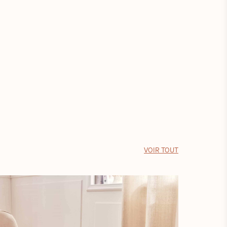
formida
dans u
Dauvia
VOIR TOUT