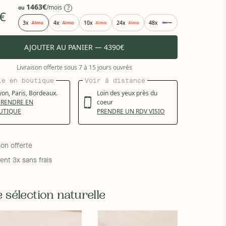
1463€
/mois
?
ou
€
3x
4x
10x
24x
48x
AJOUTER AU PANIER — 4390€
Livraison offerte sous 7 à 15 jours ouvrés
le en boutique
Voir à distance
yon,
Paris,
Bordeaux.
Loin des yeux près du
 RENDRE EN
coeur
UTIQUE
PRENDRE UN RDV VISIO
son offerte
ent 3x sans frais
 sélection naturelle