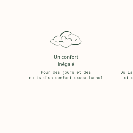
Reprise :
La reprise de votre ancien canapé est proposé
uniquement si les accès permettent son passage sans di
exigences des transporteurs et de garantir une hygiène 
contact direct avec les personnes, il est impératif que 
soigneusement emballé avant la reprise. Pour toute ques
votre disposition
Pièce de remplacement :
Possibilité individuellement 
tâches persistantes.
Garantie :
Le canapé lit en lin PALM Kipli est garanti 2 a
Un confort
inégalé
Pour des jours et des
Du la
nuits d'un confort exceptionnel
et 