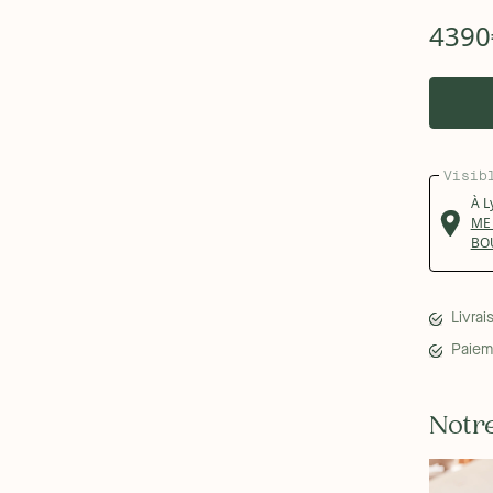
4390
Visib
À
L
ME
BO
Livrai
Paiem
Notre