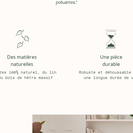
polluantes."
e en option et peut être effectuée
fficulté. Afin de répondre aux
optimale pour ce type d'article en
le canapé soit démonté et
tion, notre service client reste à
les housses des coussins en cas de
ns pour les défauts de fabrication.
Des matières
Une pièce
naturelles
durable
tex 100% naturel, du lin
Robuste et déhoussable
du bois de hêtre massif
une longue durée de 