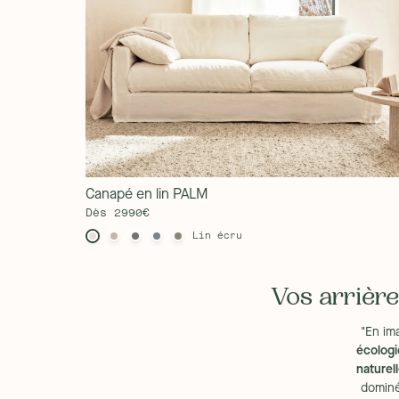
Profondeur x hauteur :
97 x 96 cm
Profondeur de l'assise avec coussin :
55 cm
Nombre de coussins de dos :
2 de dossier et 2 de déco
Hauteur de l'assise :
45 cm
Délai :
Livraison sous 7 à 15 jours ouvrés
Type de livraison :
La livraison est gratuite.
Le canapé convertible est livré en 3 colis. Le dossier, l
inférieure seront à glisser dans les fixations. Le matela
L'installation est simple et rapide et ne nécessite aucun 
Attention : Prenez vos dispositions et vérifiez que les
vos escaliers concordent avec celles du canapé. Dans le 
Canapé en lin PALM
seront à votre charge.
Dès 2990€
Colis :
3
Lin écru
Montage (oui/non) :
Oui - Le dossier, les accoudoirs et 
glisser dans les fixations. Le matelas sera à placer dans 
et rapide et ne nécessite aucun outil.
Vos arrière
Conseils au déballage :
/
Instruction de montage :
/
"En im
Durée de montage :
15 min
écolog
Nombre de personnes recommandées pour le montage
naturel
Service de montage :
/
dominé
Notice :
Télécharger la notice