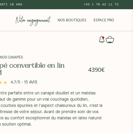
ANTI 10 ANS
+33 1 76 42 11 72
NOS BOUTIQUES
ESPACE PRO
 NOS CANAPÉS
é convertible en lin
4390€
M
4.7/5 - 15 AVIS
tre parfaite entre un canapé douillet et un matelas
haut de gamme pour un vrai couchage quotidien.
courbes épurées et l'aspect chaleureux du lin, c'est la
tresse de votre séjour. Avant de prendre soin de vos
ce au confort exceptionnel du matelas en latex naturel
n soutien optimal.