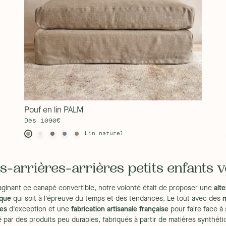
ration
es accoudoirs et la partie avant
s sera à placer dans le canapé.
outil.
 dimensions de votre ascenseur ou de
cas contraire, les frais de retour
Pouf en lin PALM
Dès 1090€
Lin naturel
la partie avant inférieure seront à
le canapé. L'installation est simple
s-arrières-arrières petits enfants v
aginant ce canapé convertible, notre volonté était de proposer une
alt
ique
qui soit à l'épreuve du temps et des tendances. Le tout avec des
m
 :
2
les
d'exception et une
fabrication artisanale française
pour faire face à
 par des produits peu durables, fabriqués à partir de matières synthéti