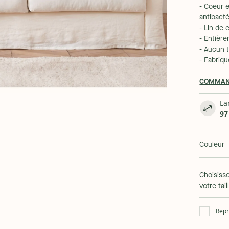
- Coeur e
antibacté
- Lin de
- Entièr
- Aucun 
- Fabriq
COMMAN
La
97
Couleur
Choisiss
votre tail
Repr