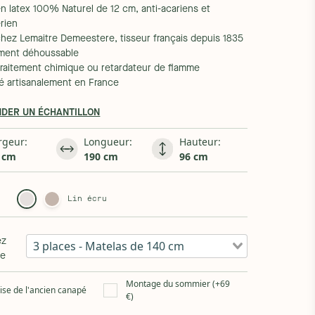
n latex 100% Naturel de 12 cm, anti-acariens et
rien
 chez Lemaitre Demeestere, tisseur français depuis 1835
ement déhoussable
traitement chimique ou retardateur de flamme
ué artisanalement en France
DER UN ÉCHANTILLON
rgeur:
Longueur:
Hauteur:
 cm
190 cm
96 cm
Lin écru
ez
3 places - Matelas de 140 cm
le
Montage du sommier (+69
ise de l'ancien canapé
€)