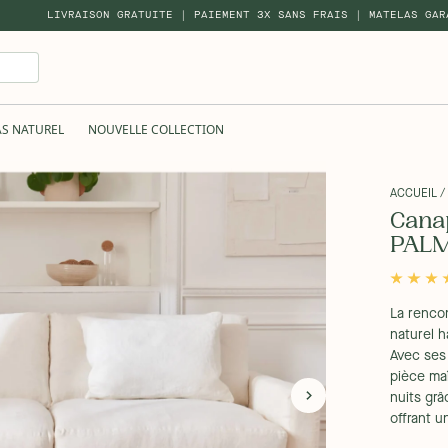
LIVRAISON GRATUITE | PAIEMENT 3X SANS FRAIS | MATELAS GAR
AS NATUREL
NOUVELLE COLLECTION
ACCUEIL
/
Canap
PAL
La rencon
naturel 
Avec ses 
pièce maî
nuits grâ
offrant u