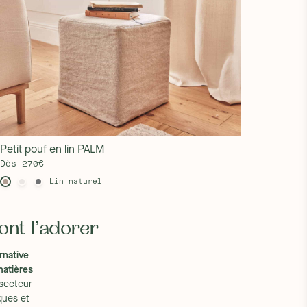
Petit pouf en lin PALM
Dès 270€
Lin naturel
ont l’adorer
ernative
atières
 secteur
ques et