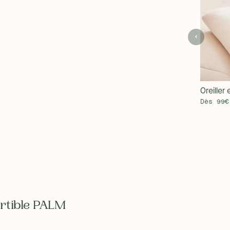
Oreiller 
Dès 99€
rtible PALM