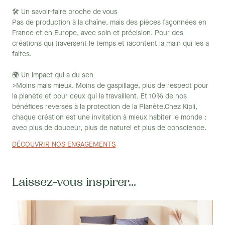
d'assise et encombrement, ce qui en fait un choix pratique pour
🛠 Un savoir-faire proche de vous
les espaces plus compacts.
Pas de production à la chaîne, mais des pièces façonnées en
France et en Europe, avec soin et précision. Pour des
Si vous avez besoin d'un espace de couchage supplémentaire
créations qui traversent le temps et racontent la main qui les a
pour les invités occasionnels, un
canapé convertible
peut être la
faites.
solution idéale. Ces canapés peuvent se transformer facilement
en un lit confortable, offrant ainsi une fonctionnalité
🌍 Un impact qui a du sen
supplémentaire sans compromettre le style ou le confort. Notre
>Moins mais mieux. Moins de gaspillage, plus de respect pour
canapé-lit FOLIA est disponible en teinte grise
la planète et pour ceux qui la travaillent. Et 10% de nos
bénéfices reversés à la protection de la Planète.Chez Kipli,
Fauteuil assorti : Pour compléter votre canapé gris principal, vous
chaque création est une invitation à mieux habiter le monde :
pouvez envisager d'ajouter un fauteuil assorti. Cela peut créer un
avec plus de douceur, plus de naturel et plus de conscience.
ensemble harmonieux tout en offrant un espace d'assise
supplémentaire pour les moments de détente.
DÉCOUVRIR NOS ENGAGEMENTS
Le choix de la taille de votre canapé doit se décider en fonction de
votre espace disponible et du nombres de personnes vivant dans
votre foyer. Pour les petits espaces, l'option idéale reste le canapé
Laissez-vous inspirer...
convertible, sa double fonctionnalité permet d'économiser
l'espace. Nous proposons un canapé gris convertible aussi
pratique que confortable avec un rangement en dessous pour y
glisser couette et oreiller. Si vous êtes friand des grands espaces