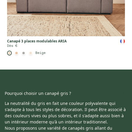
Canapé 3 places modulables ARIA
Dès €
Beige
La neutralité du gris en fait une couleur polyvalente qui s'adapte à
tous les styles de décoration. Il peut être associé à des couleurs
Pourquoi choisir un canapé gris ?
vives ou plus sobres, et il s'adapte aussi bien à un intérieur
La neutralité du gris en fait une couleur polyvalente qui
moderne qu'à un intérieur traditionnel.
s'adapte à tous les styles de décoration. Il peut être associé à
Nous proposons une variété de
canapés gris
allant du
canapé 2
des couleurs vives ou plus sobres, et il s'adapte aussi bien à
places
au
canapé panoramique
, en passant par les
canapés
un intérieur moderne qu'à un intérieur traditionnel.
d'angle convertibles
et les
canapés droits
.
Nous proposons une variété de
canapés gris
allant du
Le tissu gris utilisé pour nos canapés est de haute qualité, avec