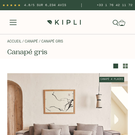
|
4.8/5 SUR 6,234 AVIS
+33 1 76 42 11 72
ACCUEIL
/ CANAPÉ
/ CANAPÉ GRIS
Canapé gris
CANAPÉ 4 PLACES