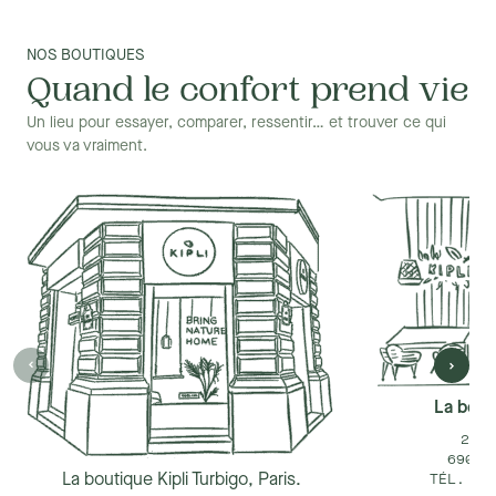
La méthode de nettoyage dépendra du type de tissu ou de
revêtement de votre canapé.
NOS BOUTIQUES
Pour les canapés en tissu, il est généralement possible de les
Quand le confort prend vie
nettoyer avec un aspirateur et une brosse douce. Vous pouvez
également utiliser un détachant spécifique pour les tissus.
Un lieu pour essayer, comparer, ressentir… et trouver ce qui
vous va vraiment.
La bouti
25 R
69002
La boutique Kipli Turbigo, Paris.
TÉL. +3