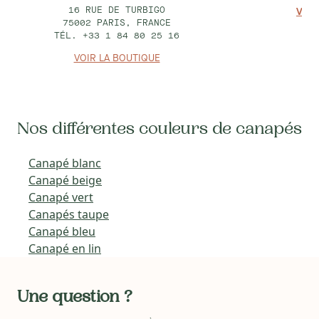
16 RUE DE TURBIGO
VOIR
75002 PARIS, FRANCE
TÉL. +33 1 84 80 25 16
VOIR LA BOUTIQUE
Nos différentes couleurs de canapés
Canapé blanc
Canapé beige
Canapé vert
Canapés taupe
Canapé bleu
Canapé en lin
Une question ?