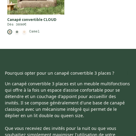
Canapé convertible CLOUD
Dès 3890€
Camel
Un canapé convertible 3 places est un meuble multifonctions qui
offre à la fois un espace d'assise confortable pour se détendre et
Pourquoi opter pour un canapé convertible 3 places ?
un couchage d'appoint pour accueillir des invités. Il se compose
Un canapé convertible 3 places est un meuble multifonctions
généralement d'une base de canapé classique avec un
qui offre à la fois un espace d'assise confortable pour se
mécanisme intégré qui permet de le déplier en un lit double ou
détendre et un couchage d'appoint pour accueillir des
queen size.
invités. Il se compose généralement d'une base de canapé
classique avec un mécanisme intégré qui permet de le
Que vous receviez des invités pour la nuit ou que vous souhaitiez
déplier en un lit double ou queen size.
simplement maximiser l'utilisation de votre espace, ce canapé est
un choix ingénieux. Il combine le confort d'un canapé traditionnel
Que vous receviez des invités pour la nuit ou que vous
avec la fonctionnalité supplémentaire d'un lit d'appoint, offrant
souhaitiez simplement maximiser l'utilisation de votre