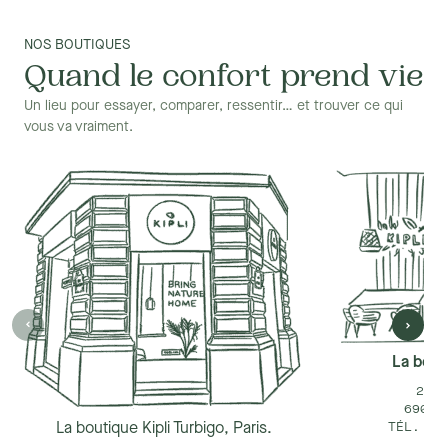
NOS BOUTIQUES
Quand le confort prend vie
Un lieu pour essayer, comparer, ressentir… et trouver ce qui
vous va vraiment.
La bouti
25 R
69002
La boutique Kipli Turbigo, Paris.
TÉL. +3