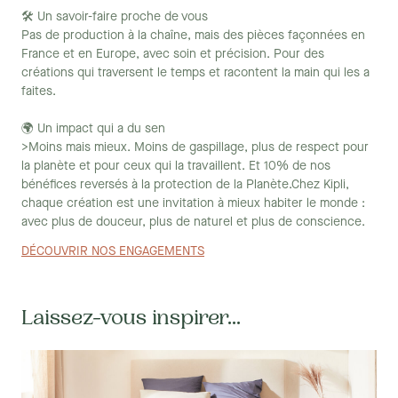
Chez Kipli, nous comprenons que le style est une question de
🛠 Un savoir-faire proche de vous
préférence personnelle. C'est pourquoi notre collection de
Pas de production à la chaîne, mais des pièces façonnées en
canapés convertibles 3 places propose une variété de designs,
France et en Europe, avec soin et précision. Pour des
des lignes épurées et contemporaines aux courbes classiques et
créations qui traversent le temps et racontent la main qui les a
intemporelles. Avec une palette de couleurs (beige, blanc,
faites.
marron) et de finitions pour correspondre à tous les goûts, vous
trouverez sûrement le canapé convertible parfait pour compléter
🌍 Un impact qui a du sen
votre espace de vie. La plupart de nos canapés sont conçu à partir
>Moins mais mieux. Moins de gaspillage, plus de respect pour
de lin français par notre tisseur local. Les assises sont composés
la planète et pour ceux qui la travaillent. Et 10% de nos
de latex 100% naturel pour un confort optimal et durable.
bénéfices reversés à la protection de la Planète.Chez Kipli,
chaque création est une invitation à mieux habiter le monde :
avec plus de douceur, plus de naturel et plus de conscience.
DÉCOUVRIR NOS ENGAGEMENTS
Laissez-vous inspirer...