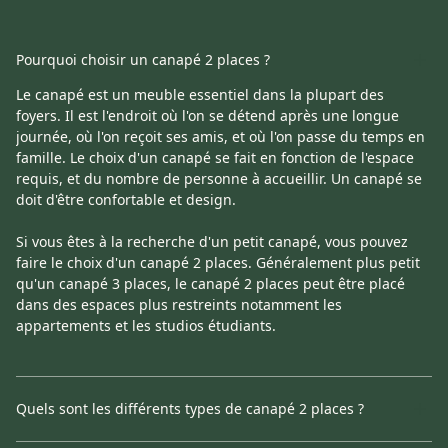
Le canapé est un meuble essentiel dans la plupart des foyers. Il
est l'endroit où l'on se détend après une longue journée, où l'on
Pourquoi choisir un canapé 2 places ?
reçoit ses amis, et où l'on passe du temps en famille. Le choix d'un
Le canapé est un meuble essentiel dans la plupart des
canapé se fait en fonction de l'espace requis, et du nombre de
foyers. Il est l'endroit où l'on se détend après une longue
personne à accueillir. Un canapé se doit d'être confortable et
journée, où l'on reçoit ses amis, et où l'on passe du temps en
design.
famille. Le choix d'un canapé se fait en fonction de l'espace
requis, et du nombre de personne à accueillir. Un canapé se
Si vous êtes à la recherche d'un petit canapé, vous pouvez faire le
doit d'être confortable et design.
choix d'un canapé 2 places. Généralement plus petit qu'un
canapé 3 places, le canapé 2 places peut être placé dans des
Si vous êtes à la recherche d'un petit canapé, vous pouvez
espaces plus restreints notamment les appartements et les
faire le choix d'un canapé 2 places. Généralement plus petit
studios étudiants.
qu'un canapé 3 places, le canapé 2 places peut être placé
Il existe de nombreux types de canapés 2 places, dont les suivants
dans des espaces plus restreints notamment les
:
appartements et les studios étudiants.
- Canapé droit : Le type de canapé 2 places le plus courant. Il a
une forme simple rectangulaire et s'adapte à tout type d'espace.
- Canapé d'angle : Si vous avez un angle à combler, le canapé
Quels sont les différents types de canapé 2 places ?
d'angle 2 places est parfait pour les petits espaces car il permet
Il existe de nombreux types de canapés 2 places, dont les
d'optimiser l'angle d'une pièce.