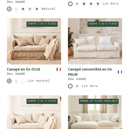
Dès 3990€
Lin écru
Naturel
CANAPÉ 3 OU 4 PLACES
CANAPÉ 3 OU 4 PLACES
Canapé en lin OLIA
Canapé convertible en lin
PALM
Dès 3090€
Dès 4390€
Lin naturel
Lin écru
CANAPÉ 3 OU 4 PLACES
NOMBRE DE PLACES MODULABLE