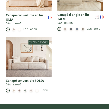
Canapé d'angle en lin
Canapé convertible en lin
PALM
OLIA
Dès 3880€
Dès 4390€
Lin écru
Lin écru
CANAPÉ 4 PLACES
Canapé convertible FOLIA
Dès 3290€
Écru