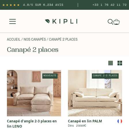
|
4.8/5 SUR 6,234 AVIS
+33 1 76 42 11 72
ACCUEIL
/ NOS CANAPÉS
/ CANAPÉ 2 PLACES
Canapé 2 places
NOUVEAUTÉ
CANAPÉ 2-3 PLACES
Canapé d'angle 2-3 places en
Canapé en lin PALM
lin LENO
Dès 2990€