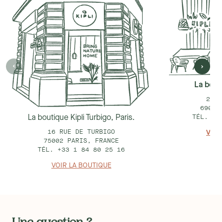
La bouti
25 R
69002
La boutique Kipli Turbigo, Paris.
TÉL. +3
16 RUE DE TURBIGO
VOIR
75002 PARIS, FRANCE
TÉL. +33 1 84 80 25 16
VOIR LA BOUTIQUE