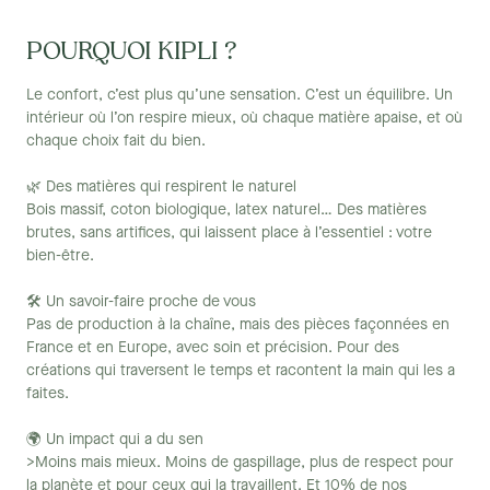
sans trop encombrer la pièce.
Le canapé Chesterfield est un style classique qui se caractérise
POURQUOI KIPLI ?
par ses capitons et ses accoudoirs enroulés. Il est généralement
fabriqué en cuir et est disponible dans une variété de couleurs.
Le confort, c’est plus qu’une sensation. C’est un équilibre. Un
intérieur où l’on respire mieux, où chaque matière apaise, et où
Le canapé scandinave est un style moderne qui se caractérise par
chaque choix fait du bien.
ses lignes épurées et ses pieds en bois clair. Il est généralement
fabriqué en tissu et est disponible dans une variété de couleurs
🌿 Des matières qui respirent le naturel
neutres.
Bois massif, coton biologique, latex naturel… Des matières
brutes, sans artifices, qui laissent place à l’essentiel : votre
Un canapé 2 places relax est un style idéal pour les personnes qui
bien-être.
recherchent un confort optimal. Il dispose de fonctions de
relaxation qui permettent de détendre les muscles et de soulager
🛠 Un savoir-faire proche de vous
le stress. Il est généralement fabriqué en cuir ou en tissu et est
Pas de production à la chaîne, mais des pièces façonnées en
disponible dans une variété de couleurs..
France et en Europe, avec soin et précision. Pour des
créations qui traversent le temps et racontent la main qui les a
Le canapé d'angle est un style idéal pour les petits espaces. Il
faites.
permet d'optimiser l'angle d'une pièce et offre un maximum de
places assises. Il est généralement fabriqué en tissu ou en cuir et
🌍 Un impact qui a du sen
est disponible dans une variété de couleurs.
>Moins mais mieux. Moins de gaspillage, plus de respect pour
la planète et pour ceux qui la travaillent. Et 10% de nos