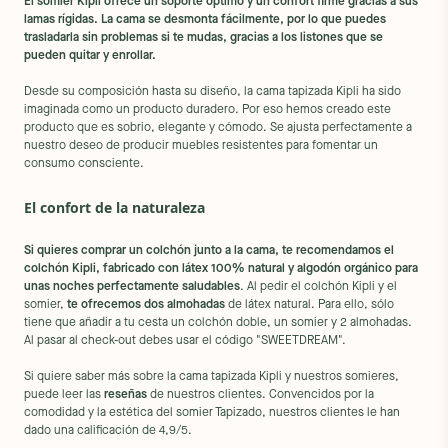
El somier Kipli ofrece un soporte óptimo y un confort firme gracias a sus
lamas rígidas. La cama se desmonta fácilmente, por lo que puedes
trasladarla sin problemas si te mudas, gracias a los listones que se
pueden quitar y enrollar.
Desde su composición hasta su diseño, la cama tapizada Kipli ha sido
imaginada como un producto duradero. Por eso hemos creado este
producto que es sobrio, elegante y cómodo. Se ajusta perfectamente a
nuestro deseo de producir muebles resistentes para fomentar un
consumo consciente.
El confort de la naturaleza
Si quieres comprar un colchón junto a la cama, te recomendamos el
colchón Kipli, fabricado con látex 100% natural y algodón orgánico para
unas noches perfectamente saludables
. Al pedir el colchón Kipli y el
somier,
te ofrecemos dos almohadas
de látex natural. Para ello, sólo
tiene que añadir a tu cesta un colchón doble, un somier y 2 almohadas.
Al pasar al check-out debes usar el código "SWEETDREAM".
Si quiere saber más sobre la cama tapizada Kipli y nuestros somieres,
puede leer las
reseñas
de nuestros clientes. Convencidos por la
comodidad y la estética del somier Tapizado, nuestros clientes le han
dado una calificación de 4,9/5.