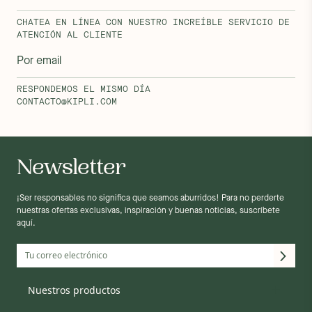
CHATEA EN LÍNEA CON NUESTRO INCREÍBLE SERVICIO DE
ATENCIÓN AL CLIENTE
Por email
RESPONDEMOS EL MISMO DÍA
CONTACTO@KIPLI.COM
Newsletter
¡Ser responsables no significa que seamos aburridos! Para no perderte
nuestras ofertas exclusivas, inspiración y buenas noticias, suscríbete
aquí.
Colchón Adulto
Nuestros productos
Colchón bebé
Cama tapizada