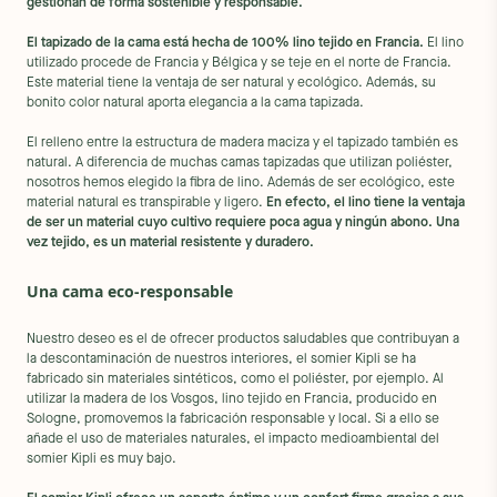
gestionan de forma sostenible y responsable.
El tapizado de la cama está hecha de 100% lino tejido en Francia.
El lino
utilizado procede de Francia y Bélgica y se teje en el norte de Francia.
Este material tiene la ventaja de ser natural y ecológico. Además, su
bonito color natural aporta elegancia a la cama tapizada.
El relleno entre la estructura de madera maciza y el tapizado también es
natural. A diferencia de muchas camas tapizadas que utilizan poliéster,
nosotros hemos elegido la fibra de lino. Además de ser ecológico, este
material natural es transpirable y ligero.
En efecto, el lino tiene la ventaja
de ser un material cuyo cultivo requiere poca agua y ningún abono. Una
vez tejido, es un material resistente y duradero.
Una cama eco-responsable
Nuestro deseo es el de ofrecer productos saludables que contribuyan a
la descontaminación de nuestros interiores, el somier Kipli se ha
fabricado sin materiales sintéticos, como el poliéster, por ejemplo. Al
utilizar la madera de los Vosgos, lino tejido en Francia, producido en
Sologne, promovemos la fabricación responsable y local. Si a ello se
añade el uso de materiales naturales, el impacto medioambiental del
somier Kipli es muy bajo.