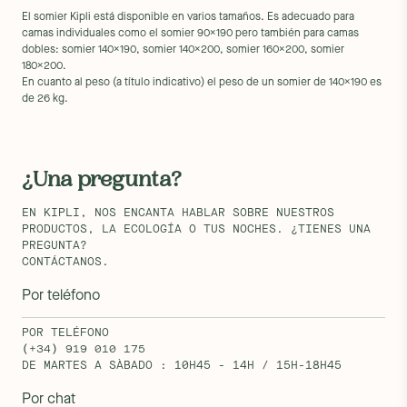
El somier Kipli está disponible en varios tamaños. Es adecuado para
camas individuales como el somier 90x190 pero también para camas
dobles: somier 140x190, somier 140x200, somier 160x200, somier
180x200.
En cuanto al peso (a título indicativo) el peso de un somier de 140x190 es
de 26 kg.
¿Una pregunta?
EN KIPLI, NOS ENCANTA HABLAR SOBRE NUESTROS
PRODUCTOS, LA ECOLOGÍA O TUS NOCHES. ¿TIENES UNA
PREGUNTA?
CONTÁCTANOS.
Por teléfono
POR TELÉFONO
(+34) 919 010 175
DE MARTES A SÀBADO : 10H45 - 14H / 15H-18H45
Por chat