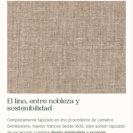
Número de personas recomendadas para el montaje :
2
Instrucciones de montaje :
Descargas las instrucciones aquí
Garantía :
Garantía de 5 años contra cualquier defecto de
fabricación
El lino, entre nobleza y
sostenibilidad
Completamente tapizado en lino procedente de Lemaitre
Demeestere, tejedor francés desde 1835, este somier tapizado
de excepción combina
diseño minimalista y ecología
.