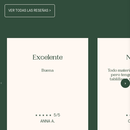
VER TODAS LAS RESEÑAS >
Excelente
N
Buena
Todo materi
pero teng
tablillas a
5/5
ANNA A.