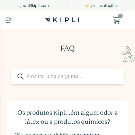
/5 - avaliações
ajuda@kipli.com
0
FAQ
Os produtos Kipli têm algum odor a
látex ou a produtos químicos?
Não,
os nossos colchões não emitem