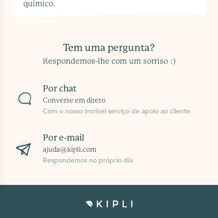
químico.
Tem uma pergunta?
Respondemos-lhe com um sorriso :)
Por chat
Converse em direto
Com o nosso incrível serviço de apoio ao cliente
Por e-mail
ajuda@kipli.com
Respondemos no próprio dia