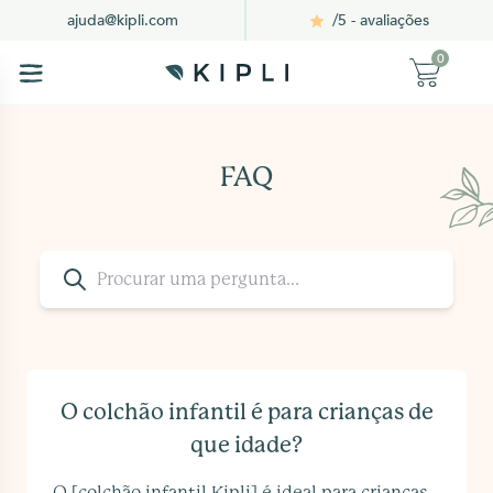
/5 - avaliações
ajuda@kipli.com
0
FAQ
O colchão infantil é para crianças de
que idade?
O [colchão infantil Kipli] é ideal para crianças