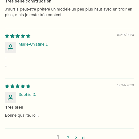
Très belle construction
J'aurais peut-être préféré un modèle un peu plus haut avec un tiroir en
plus, mais je reste trèc content.
03/17/2024
Marie-Chistine J.
..
..
12/14/2023
Sophie D.
Très bien
Bonne qualité, joli.
1
2