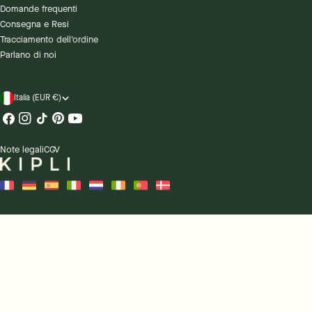
Domande frequenti
Consegna e Resi
Tracciamento dell'ordine
Parlano di noi
Paese/regione
Italia (EUR €)
Facebook
Instagram
Tic
Pinterest
Youtube
toc
Note legali
CGV