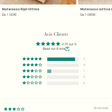
Materasso Kipli Ultime
Materasso lattice n
Prezzo
Da 1 120€
Prezzo
Da 1 090€
regolare
regolare
Avis Clients
4.75 sur 5
Basé sur 8 avis
7
0
1
0
0
05/04/2026