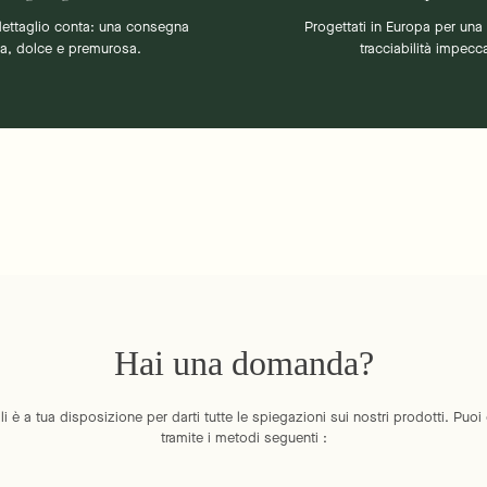
dettaglio conta: una consegna
Progettati in Europa per una 
ta, dolce e premurosa.
tracciabilità impecca
Hai una domanda?
li è a tua disposizione per darti tutte le spiegazioni sui nostri prodotti. Puoi
tramite i metodi seguenti :