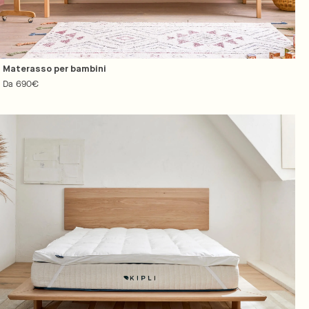
Materasso per bambini
Prezzo
Da 690€
regolare