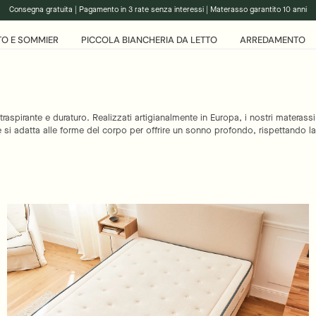
Consegna gratuita | Pagamento in 3 rate senza interessi | Materasso garantito 10 anni
TO E SOMMIER
PICCOLA BIANCHERIA DA LETTO
ARREDAMENTO
traspirante e duraturo. Realizzati artigianalmente in Europa, i nostri materas
e si adatta alle forme del corpo per offrire un sonno profondo, rispettando la 