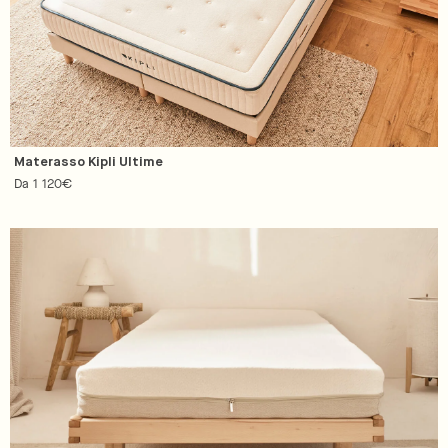
Materasso Kipli Ultime
Prezzo
Da 1 120€
regolare