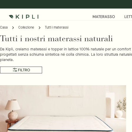
Salta
al
contenuto
MATERASSO
LET
Casa
Collezione
Tutti i materassi
Tutti i nostri materassi naturali
Da Kipli, creiamo materassi e topper in lattice 100% naturale per un comfort 
progettati senza schiuma sintetica né colla chimica. La loro struttura natural
pianeta.
FILTRO