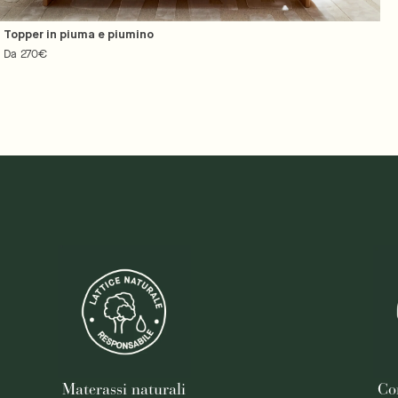
Topper in piuma e piumino
Prezzo
Da 270€
regolare
Materassi naturali
Co