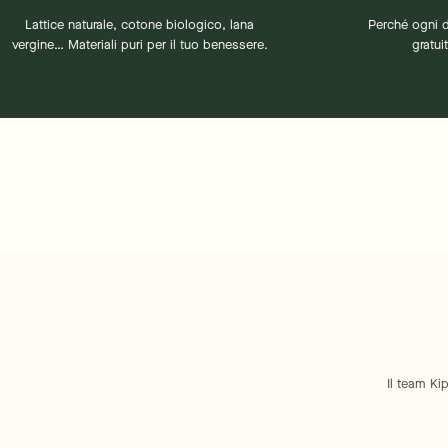
Lattice naturale, cotone biologico, lana
Perché ogni 
vergine… Materiali puri per il tuo benessere.
gratui
Il team Kip