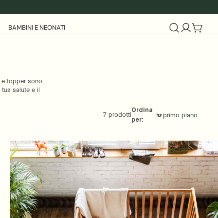
BAMBINI E NEONATI
Login
Carrell
si e topper sono
tua salute e il
Ordina
7 prodotti
per: