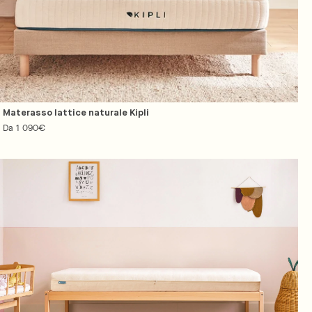
Materasso lattice naturale Kipli
Prezzo
Da 1 090€
regolare