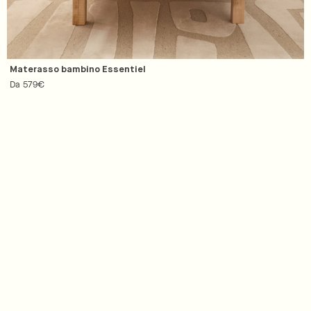
Materasso bambino Essentiel
Prezzo
Da 579€
regolare