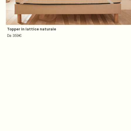
Topper in lattice naturale
Prezzo
Da 359€
regolare