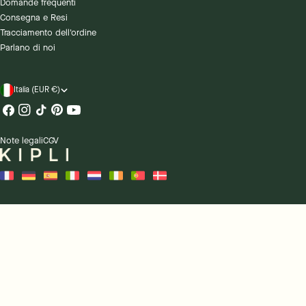
Domande frequenti
Consegna e Resi
Tracciamento dell'ordine
Parlano di noi
Paese/regione
Italia (EUR €)
Facebook
Instagram
Tic
Pinterest
Youtube
toc
Note legali
CGV