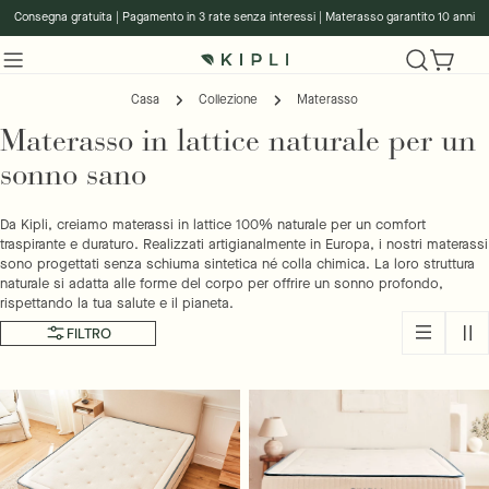
Salta
Consegna gratuita | Pagamento in 3 rate senza interessi | Materasso garantito 10 anni
al
contenuto
Carrell
Casa
Collezione
Materasso
Materasso in lattice naturale per un
sonno sano
Da Kipli, creiamo materassi in lattice 100% naturale per un comfort
traspirante e duraturo. Realizzati artigianalmente in Europa, i nostri materassi
sono progettati senza schiuma sintetica né colla chimica. La loro struttura
naturale si adatta alle forme del corpo per offrire un sonno profondo,
rispettando la tua salute e il pianeta.
FILTRO