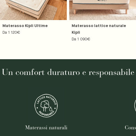
Materasso Kipli Ultime
Materasso lattice naturale
Prezzo
Da 1 120€
Kipli
regolare
Prezzo
Da 1 090€
regolare
Un comfort duraturo e responsabile
Materassi naturali
Cons