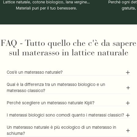
Lattice naturale, cotone biologico, lana vergine…
Perché ogni det
Materiali puri per il tuo benessere.
gratuita
FAQ - Tutto quello che c'è da sapere
sul materasso in lattice naturale
Cos'è un materasso naturale?
Qual è la differenza tra un materasso biologico e un
materasso classico?
Perché scegliere un materasso naturale Kipli?
I materassi biologici sono comodi quanto i materassi classici?
Un materasso naturale è più ecologico di un materasso in
schiuma?