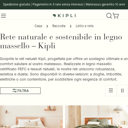
vai
Spedizione gratuita | Pagamento in 3 rate senza interessi | Materasso garantito 10 anni
al
contenuto
Carro
Casa
Raccolta
Letto e rete
Rete naturale e sostenibile in legno
massello – Kipli
Scoprite le reti naturali Kipli, progettate per offrire un sostegno ottimale e un
comfort salutare al vostro materasso. Realizzate in legno massello
certificato PEFC e tessuti naturali, le nostre reti uniscono robustezza,
estetica e durata. Sono disponibili in diverse versioni: a doghe, imbottite,
elettriche o con contenitore, per soddisfare ogni esigenza di comfort.
FILTRA