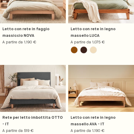
Letto con rete in faggio
Letto con rete in legno
massiccio NOVA
massello LUCA
Prezzo
A partire da 1.190 €
Prezzo
A partire da 1.075 €
normale
normale
Rete per letto imbottita OTTO
Letto con rete in legno
- IT
massello AVA - IT
Prezzo
A partire da 519 €
Prezzo
A partire da 1.190 €