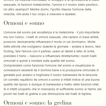
ormoni. La crescita individuale, lo sviluppo e la riproduzione a livello
sessuale, le funzioni metaboliche, l’umore e il nostro stato psichico.
Un altro esempio? Mentre dormi, l’ipofisi rilascia l'ormone della
crescita, che aiuta il tuo corpo a crescere e ripararsi.
Ormoni e sonno
L’ormone del sonno per eccellenza è la melatonina - il più importante
ma non l’unico. I livelli di ormoni sessuali, che variano in base all’età,
possono decisamente influenzare il modo in cui dormiamo. Molte
delle attività che svolgiamo durante la giornata – andare a lavoro, fare
footing, fare l’amore con il partner, usare un tablet a letto di notte,
prendere il treno – riescono a influenzare direttamente i nostri livelli
ormonali e quindi a incidere sulla qualità del sonno.
Comprendere come funziona l’ormone del sonno e visualizzare le
connessioni esistenti tra il dormire bene e la produzione ormonale in
generale può aiutarci a migliorare il nostro benessere tra le lenzuola.
Un corretto equilibrio tra ormoni e sonno è infatti indice di una buona
qualità del riposo e dunque di benessere a livello delle funzioni vitali.
Si è infatti scoperto che in mancanza di sufficiente sonno si hanno dei
picchi nei livelli di grelina e una diminuzione dei livelli di leptina.
Ormoni e sonno: la grelina