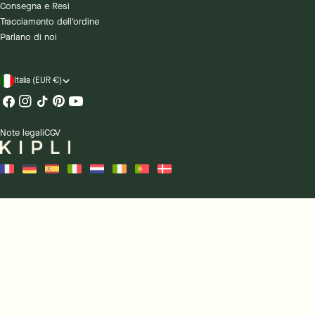
Consegna e Resi
Tracciamento dell'ordine
Parlano di noi
Paese/regione
Italia (EUR €)
Facebook
Instagram
Tic
Pinterest
Youtube
toc
Note legali
CGV