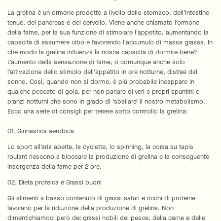
La grelina è un ormone prodotto a livello dello stomaco, dell'intestino
tenue, del pancreas e del cervello. Viene anche chiamato l’ormone
della fame, per la sua funzione di stimolare l'appetito, aumentando la
capacità di assumere cibo e favorendo l'accumulo di massa grassa. In
che modo la grelina influenza la nostra capacità di dormire bene?
L’aumento della sensazione di fame, o comunque anche solo
l’attivazione dello stimolo dell'appetito in ore notturne, distrae dal
sonno. Così, quando non si dorme, è più probabile incappare in
qualche peccato di gola, per non parlare di veri e propri spuntini e
pranzi notturni che sono in grado di ‘sballare’ il nostro metabolismo.
Ecco una serie di consigli per tenere sotto controllo la grelina:
01. Ginnastica aerobica
Lo sport all’aria aperta, la cyclette, lo spinning, la corsa su tapis
roulant riescono a bloccare la produzione di grelina e la conseguente
insorgenza della fame per 2 ore.
02. Dieta proteica e Grassi buoni
Gli alimenti a basso contenuto di grassi saturi e ricchi di proteine
lavorano per la riduzione della produzione di grelina. Non
dimentichiamoci però dei grassi nobili del pesce, della carne e delle