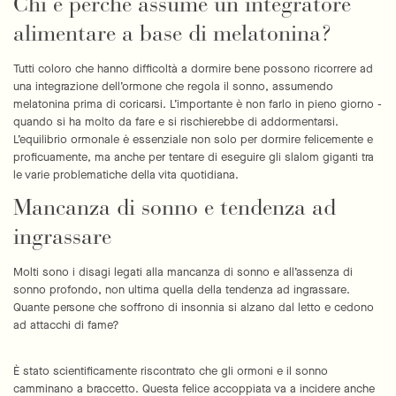
Chi è perché assume un integratore
alimentare a base di melatonina?
Condividi questo articolo
Tutti coloro che hanno difficoltà a dormire bene possono ricorrere ad
COPIA
una integrazione dell’ormone che regola il sonno, assumendo
melatonina prima di coricarsi. L’importante è non farlo in pieno giorno -
Condividi
Condividi
Pin
quando si ha molto da fare e si rischierebbe di addormentarsi.
su
su
su
Facebook
X
Pinterest
L’equilibrio ormonale è essenziale non solo per dormire felicemente e
proficuamente, ma anche per tentare di eseguire gli slalom giganti tra
le varie problematiche della vita quotidiana.
Mancanza di sonno e tendenza ad
ingrassare
Molti sono i disagi legati alla mancanza di sonno e all’assenza di
sonno profondo, non ultima quella della tendenza ad ingrassare.
Quante persone che soffrono di insonnia si alzano dal letto e cedono
ad attacchi di fame?
È stato scientificamente riscontrato che gli ormoni e il sonno
camminano a braccetto. Questa felice accoppiata va a incidere anche