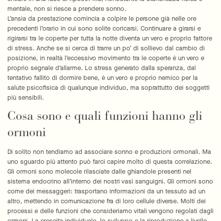
mentale, non si riesce a prendere sonno.
L’ansia da prestazione comincia a colpire le persone già nelle ore
precedenti l’orario in cui sono solite coricarsi. Continuare a girarsi e
rigirarsi tra le coperte per tutta la notte diventa un vero e proprio fattore
di stress. Anche se si cerca di trarre un po’ di sollievo dal cambio di
posizione, in realtà l’eccessivo movimento tra le coperte è un vero e
proprio segnale d’allarme. Lo stress generato dalla speranza, dal
tentativo fallito di dormire bene, è un vero e proprio nemico per la
salute psicofisica di qualunque individuo, ma soprattutto dei soggetti
più sensibili.
Cosa sono e quali funzioni hanno gli
ormoni
Di solito non tendiamo ad associare sonno e produzioni ormonali. Ma
uno sguardo più attento può farci capire molto di questa correlazione.
Gli ormoni sono molecole rilasciate dalle ghiandole presenti nel
sistema endocrino all’interno dei nostri vasi sanguigni. Gli ormoni sono
come dei messaggeri: trasportano informazioni da un tessuto ad un
altro, mettendo in comunicazione fra di loro cellule diverse. Molti dei
processi e delle funzioni che consideriamo vitali vengono regolati dagli