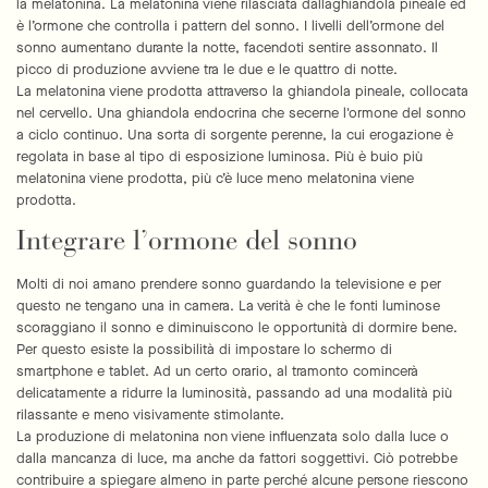
la melatonina. La melatonina viene rilasciata dallaghiandola pineale ed
è l’ormone che controlla i pattern del sonno. I livelli dell’ormone del
sonno aumentano durante la notte, facendoti sentire assonnato. Il
picco di produzione avviene tra le due e le quattro di notte.
La melatonina viene prodotta attraverso la ghiandola pineale, collocata
nel cervello. Una ghiandola endocrina che secerne l'ormone del sonno
a ciclo continuo. Una sorta di sorgente perenne, la cui erogazione è
regolata in base al tipo di esposizione luminosa. Più è buio più
melatonina viene prodotta, più c’è luce meno melatonina viene
prodotta.
Integrare l’ormone del sonno
Molti di noi amano prendere sonno guardando la televisione e per
questo ne tengano una in camera. La verità è che le fonti luminose
scoraggiano il sonno e diminuiscono le opportunità di dormire bene.
Per questo esiste la possibilità di impostare lo schermo di
smartphone e tablet. Ad un certo orario, al tramonto comincerà
delicatamente a ridurre la luminosità, passando ad una modalità più
rilassante e meno visivamente stimolante.
La produzione di melatonina non viene influenzata solo dalla luce o
dalla mancanza di luce, ma anche da fattori soggettivi. Ciò potrebbe
contribuire a spiegare almeno in parte perché alcune persone riescono