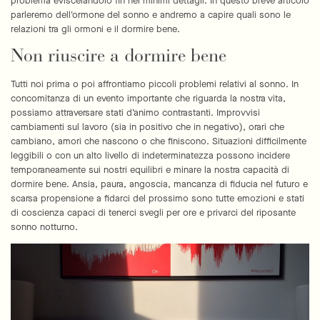
problema eviscerandolo fin nei minimi dettagli. In questo breve articolo
parleremo dell'ormone del sonno e andremo a capire quali sono le
relazioni tra gli ormoni e il dormire bene.
Non riuscire a dormire bene
Tutti noi prima o poi affrontiamo piccoli problemi relativi al sonno. In
concomitanza di un evento importante che riguarda la nostra vita,
possiamo attraversare stati d’animo contrastanti. Improvvisi
cambiamenti sul lavoro (sia in positivo che in negativo), orari che
cambiano, amori che nascono o che finiscono. Situazioni difficilmente
leggibili o con un alto livello di indeterminatezza possono incidere
temporaneamente sui nostri equilibri e minare la nostra capacità di
dormire bene. Ansia, paura, angoscia, mancanza di fiducia nel futuro e
scarsa propensione a fidarci del prossimo sono tutte emozioni e stati
di coscienza capaci di tenerci svegli per ore e privarci del riposante
sonno notturno.