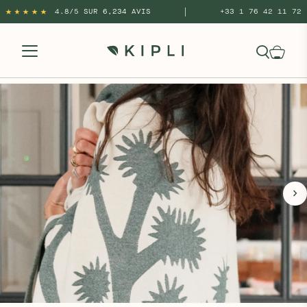
|
4.8/5 SUR 6,234 AVIS
+33 1 76 42 11 72