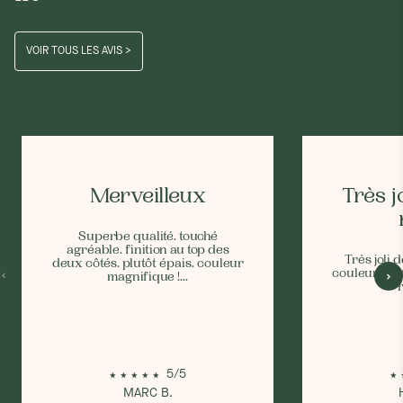
VOIR TOUS LES AVIS >
Merveilleux
Très jo
Superbe qualité. touché
agréable. finition au top des
Très joli 
deux côtés. plutôt épais. couleur
couleurs est
magnifique !...
5/5
MARC B.