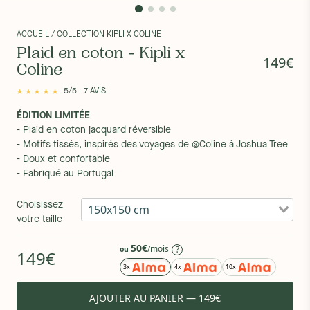
ACCUEIL
/ COLLECTION KIPLI X COLINE
Plaid en coton - Kipli x
149€
Coline
5/5 - 7 AVIS
ÉDITION LIMITÉE
- Plaid en coton jacquard réversible
- Motifs tissés, inspirés des voyages de @Coline à Joshua Tree
- Doux et confortable
- Fabriqué au Portugal
Choisissez
150x150 cm
votre taille
50€
/mois
?
ou
149€
3x
4x
10x
AJOUTER AU PANIER — 149€