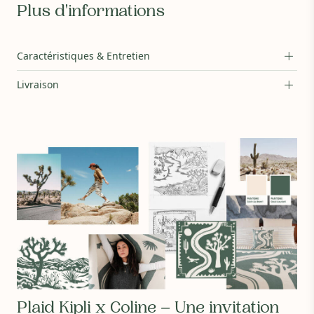
Plus d'informations
Composition :
100% coton (610 g/m2)
Caractéristiques & Entretien
Traitement :
Aucun traitement nocif, pas de fibres synthétiques
Entretien :
Livraison
- Lavable en machine jusqu’à 30°C
- Privilégiez le séchage à l'air libre plutôt que le sèche linge
- Ne pas utiliser de produit blanchissant tel que le chlore. Pas
de nettoyage à sec
Délai :
Livraison sous 5 jours ouvrés
Plaid Kipli x Coline – Une invitation