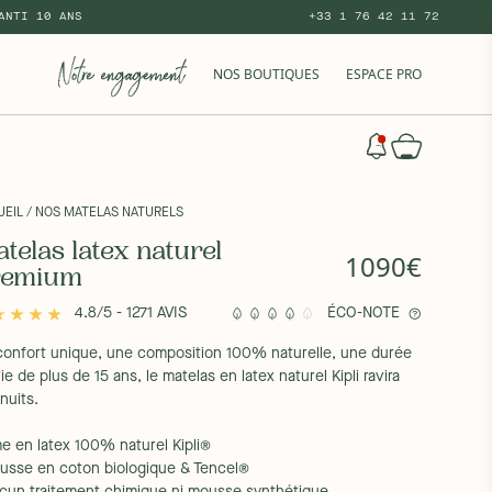
ANTI 10 ANS
+33 1 76 42 11 72
NOS BOUTIQUES
ESPACE PRO
UEIL
/ NOS MATELAS NATURELS
telas latex naturel
1090€
remium
4.8/5 - 1271 AVIS
ÉCO-NOTE
confort unique, une composition 100% naturelle, une durée
ie de plus de 15 ans, le matelas en latex naturel Kipli ravira
nuits.
me en latex 100% naturel Kipli®
ousse en coton biologique & Tencel®