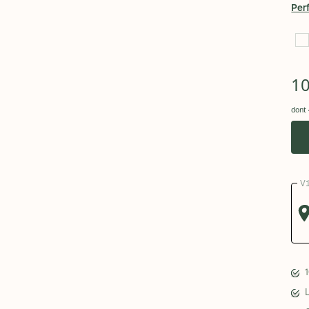
Per
1
dont 
V