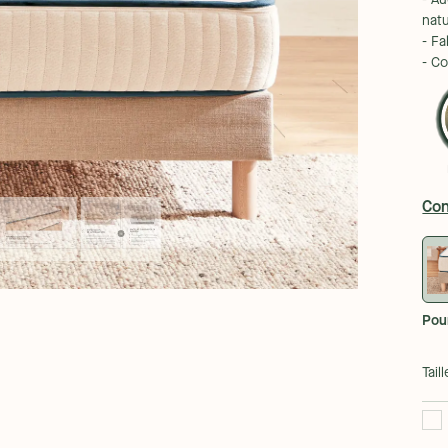
- A
natu
- Fa
- C
Con
Pou
Taill