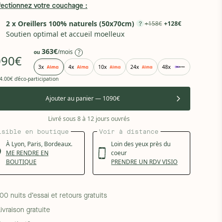
fectionnez votre couchage :
2 x Oreillers 100% naturels (50x70cm)
+158€
+128€
Soutien optimal et accueil moelleux
363€
/mois
?
ou
090€
3x
4x
10x
24x
48x
4.00€ d'éco-participation
Ajouter au panier — 1090€
Livré sous 8 à 12 jours ouvrés
isible en boutique
Voir à distance
À
Lyon,
Paris,
Bordeaux.
Loin des yeux près du
ME RENDRE EN
coeur
BOUTIQUE
PRENDRE UN RDV VISIO
100 nuits d’essai et retours gratuits
Livraison gratuite