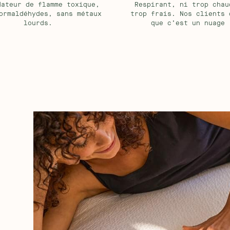
dateur de flamme toxique,
Respirant, ni trop chau
ormaldéhydes, sans métaux
trop frais. Nos clients 
lourds.
que c’est un nuage 
 est réversible pour un confort
7/10, parfait pour un soutien
 offre un accueil plus souple avec
t 10, très rigide).
tous les sommiers à lattes
ent compatible avec les sommiers
courbes et offrent un maintien du
ement aux matières synthétiques et
respirant pour prévenir des suées
oduits répondant aux exigences les
et d'émissions
mparables
té de notre matelas. Après 30 000
tion de 10 ans, sa hauteur diminue