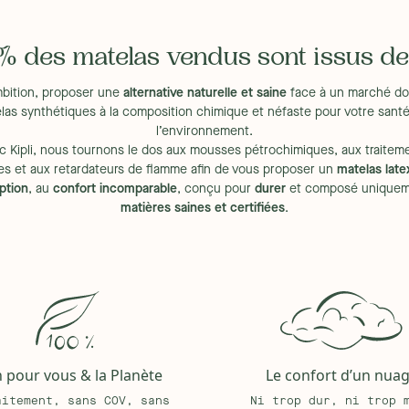
 de Tencel® et 61% de coton bio
 des matelas vendus sont issus de l
bition, proposer une
alternative naturelle et saine
face à un marché do
liter son déplacement
elas synthétiques à la composition chimique et néfaste pour votre santé
ments chimiques, potentiellement
l’environnement.
c Kipli, nous tournons le dos aux mousses pétrochimiques, aux traitem
e éclair pour effectuer un lavage à
es et aux retardateurs de flamme afin de vous proposer un
matelas late
e et pieds à chaque saison pour
ption
, au
confort incomparable
, conçu pour
durer
et composé uniquem
matières saines et certifiées
.
triques, les sommiers à lattes
mier et pas directement au sol au
urel :
lire l'article
n pour vous & la Planète
Le confort d’un nua
aitement, sans COV, sans
Ni trop dur, ni trop 