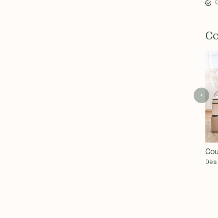
Co
Cou
Dès