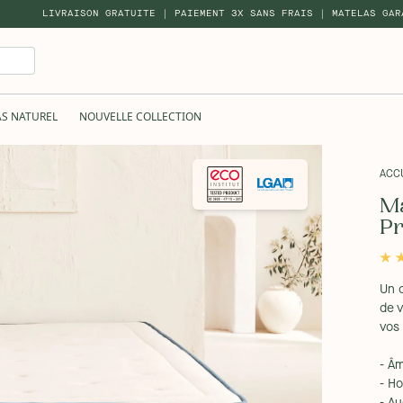
LIVRAISON GRATUITE | PAIEMENT 3X SANS FRAIS | MATELAS GAR
AS NATUREL
NOUVELLE COLLECTION
ACC
Ma
P
Un 
de v
vos 
- Â
- H