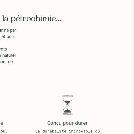
a pétrochimie...
miné par
 et pour
ents
x naturel
ent de
ge
Conçu pour durer
mou.
La durabilité incroyable du